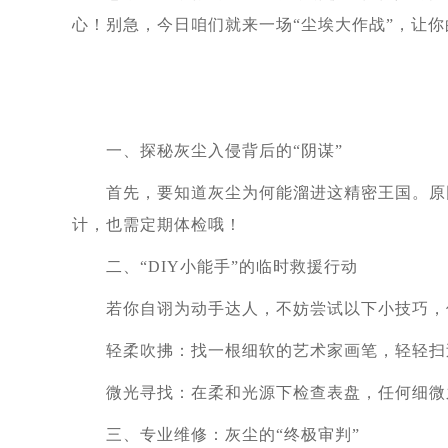
心！别急，今日咱们就来一场“尘埃大作战”，让
一、探秘灰尘入侵背后的“阴谋”
首先，要知道灰尘为何能溜进这精密王国。原因
计，也需定期体检哦！
二、“DIY小能手”的临时救援行动
若你自诩为动手达人，不妨尝试以下小技巧，但
轻柔吹拂：找一根细软的艺术家画笔，轻轻扫过
微光寻找：在柔和光源下检查表盘，任何细微之
三、专业维修：灰尘的“终极审判”