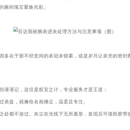
你的腕间瑰宝重焕光彩。
多在于那不经意间的表冠未锁紧，或是岁月让表壳的密封圈
请谨记，这仅是权宜之计，专业服务才是王道：
表盘，就像给名画拂尘，温柔且专注。
处都不放过。灰尘在光线下无所遁形，发现后可借助胶带